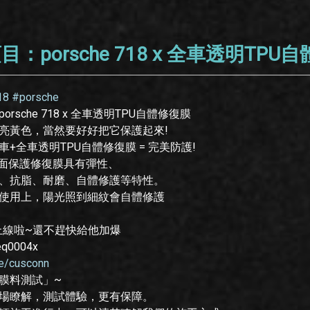
：porsche 718 x 全車透明TPU
18 #porsche
rsche 718 x 全車透明TPU自體修復膜
亮黃色，當然要好好把它保護起來!
+全車透明TPU自體修復膜 = 完美防護!
漆面保護修復膜具有彈性、
、抗脂、耐磨、自體修護等特性。
使用上，陽光照到細紋會自體修護
E上線啦~還不趕快給他加爆
ieq0004x
.ee/cusconn
膜料測試」~
場瞭解，測試體驗，更有保障。