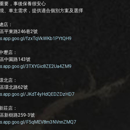
重要，事後保養很安心
境、車主需求，提供適合個別方案及選擇
 總店：
區平東路246巷2號
ps.app.goo.gl/fzxTqVkWKb1PYtQH9
 中壢店：
區中園路143號
ps.app.goo.gl/3TXYGic8ZE2Ua4ZM9
 環北店：
區環北路62號
aps.app.goo.gl/JKdT4yHdQEDZDzHD7
 新莊店：
新樹路259-3號
aps.app.goo.gl/F5qMEV8m3NVnnZMQ7