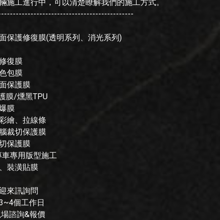
輛施工進行中，可以清楚瞭解我們的施工方式。
----------------------------------------------
面保護修復膜(透明系列、消光系列)
修復膜
色包膜
面保護膜
護膜/燻黑TPU
爆膜
彩繪、拉線條
腦裁切保護膜
切保護膜
專車專用版型施工
、裝潢貼膜
迎來訊詢問
3~4個工作日
現場諮詢&報價