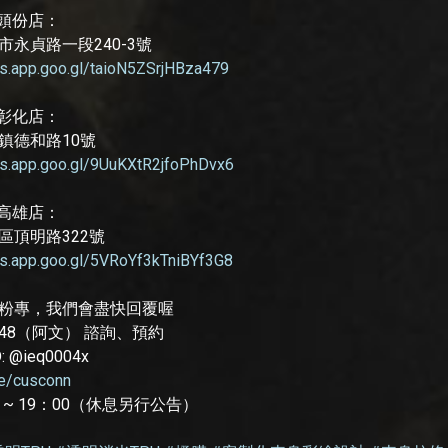
 頭份店：
市永貞路一段240-3號
ps.app.goo.gl/taioN5ZSrjHBza479
 彰化店：
鎮德和路10號
ps.app.goo.gl/9UuKXtR2jfoPhDvx6
 高雄店：
區頂明路322號
ps.app.goo.gl/5VRoYf3kTniBYf3G8
粉專，我們會盡快回覆喔
9 948（阿文） 諮詢、預約
D: @ieq0004x
.ee/cusconn
0 ~ 19：00（休息另行公告）