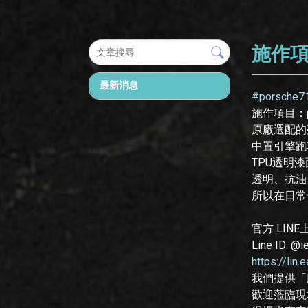
施作項目
最新消息
#porsche7
施作項目：po
原廠選配的
中置引擎跑車
TPU透明
透明、抗油
所以在日常
官方 LIN
Line ID: @
https://lin
我們提供「
歡迎蒞臨現