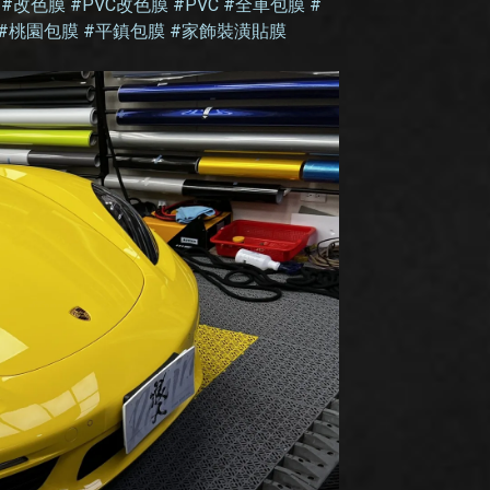
#改色膜 #PVC改色膜 #PVC #全車包膜 #
 #桃園包膜 #平鎮包膜 #家飾裝潢貼膜