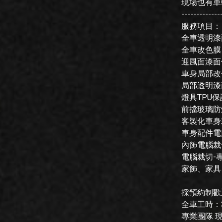
現場也有車
-------------
服務項目：
全車透明漆
全車改色膜
迎風面漆面
車身局部改
局部透明漆
燈具TPU保
前擋玻璃防
客製化車身
車身配件電
內飾電腦裁
電腦裁切-
家飾、家具
採預約制歡
全車工時：
專業團隊 