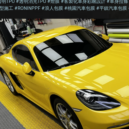
#透明TPU #透明消光TPU #燈膜 #客製化車身彩繪設計 #車身拉條 
施工 #RONINPPF #浪人包膜 #桃園汽車包膜 #平鎮汽車包膜