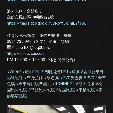
浪人包膜 - 高雄店：
高雄市鳳山區頂明路322號
https://maps.app.goo.gl/5VRoYf3kTniBYf3G8
請直接私訊粉專，我們會盡快回覆喔
0911 239 948（阿文） 諮詢、預約
Line ID: @ieq0004x
https://lin.ee/cusconn
PM 12：00 ~ 19：00（休息另行公告）
#WRAP #透明TPU #透明消光TPU #燈膜 #客製化車身
彩繪設計 #車身拉條 #改色膜 #PVC改色膜 #PVC #全車
包膜 #專車專用版型施工 #RONINPPF #浪人包膜 #桃
園汽車包膜 #平鎮汽車包膜 #桃園包膜 #平鎮包膜 #家
飾裝潢貼膜