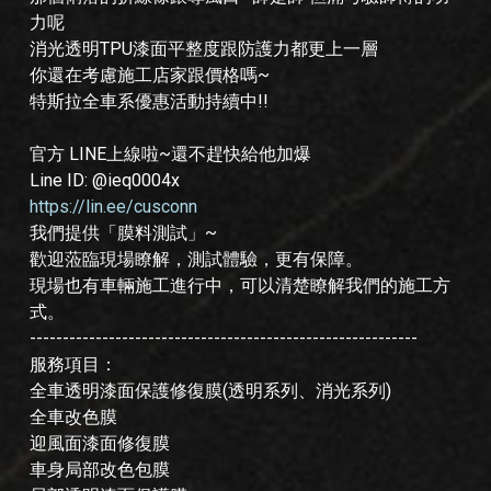
力呢
消光透明TPU漆面平整度跟防護力都更上一層
你還在考慮施工店家跟價格嗎~
特斯拉全車系優惠活動持續中!!
官方 LINE上線啦~還不趕快給他加爆
Line ID: @ieq0004x
https://lin.ee/cusconn
我們提供「膜料測試」~
歡迎蒞臨現場瞭解，測試體驗，更有保障。
現場也有車輛施工進行中，可以清楚瞭解我們的施工方
式。
-----------------------------------------------------------
服務項目：
全車透明漆面保護修復膜(透明系列、消光系列)
全車改色膜
迎風面漆面修復膜
車身局部改色包膜