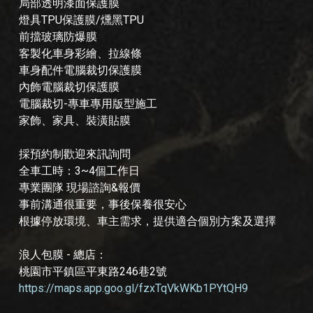
局部透明漆面保護膜
燈具TPU保護膜/燻黑TPU
前擋玻璃防爆膜
客製化車身彩繪、拉線條
車身配件電腦裁切保護膜
內飾電腦裁切保護膜
電腦裁切-專車專用版型施工
家飾、家具、裝潢貼膜
採預約制歡迎來訊詢問
全車工時：3~4個工作日
專業團隊 現場諮詢&報價
事前溝通很重要，事後保養很安心
根據停放環境、車主需求，提供適合個別方案及選擇
浪人包膜 - 總店：
桃園市平鎮區平東路246巷2號
https://maps.app.goo.gl/fzxTqVkWKb1PYtQH9